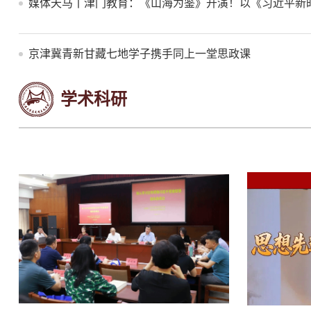
媒体天马丨津门教育：《山海为鉴》开演！以《习近平新时代
京津冀青新甘藏七地学子携手同上一堂思政课
学术科研