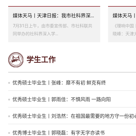
媒体天马丨天津日报：我市社科界深...
媒体天马丨
7月31日上午，由市委宣传部、市社科联共
《理响中国
同举办的社科界深入学...
晓峰：天津大
学生工作
优秀硕士毕业生丨张峰：靡不有初 鲜克有终
优秀硕士毕业生丨郭雨佳：不惧风雨 一路向阳
优秀硕士毕业生丨刘浩然：在祖国最需要的地方守一份初
优秀博士毕业生丨郭晓磊：有字无字亦读书