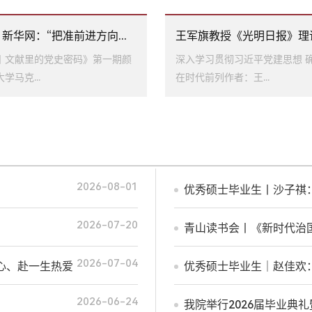
新华网：“把准前进方向...
王军旗教授《光明日报》理论
丨文献里的党史密码》第一期颜
深入学习贯彻习近平党建思想 
学马克...
在时代前列作者：王...
2026-08-01
优秀硕士毕业生丨沙子祺
2026-07-20
青山读书会丨《新时代治
2026-07-04
心、赴一生热爱
优秀硕士毕业生｜赵佳欢
2026-06-24
我院举行2026届毕业典