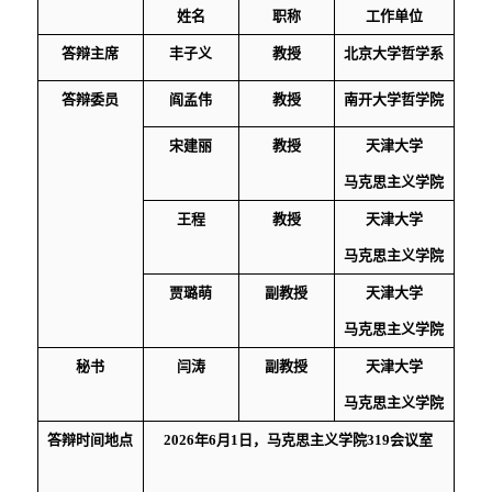
姓名
职称
工作单位
答辩
主席
丰子义
教授
北京大学哲学系
答辩
委员
阎孟伟
教授
南开大学哲学院
宋建丽
教授
天津大学
马克思主义学院
王程
教授
天津大学
马克思主义学院
贾璐萌
副教授
天津大学
马克思主义学院
秘书
闫涛
副教授
天津大学
马克思主义学院
答辩时间
地点
2026
年
6
月
1
日，马克思主义学院
319
会议室