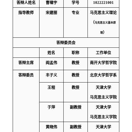
答辩人姓名
曹啸宇
学号
1022221001
指导教师
宋建丽
专业
马克思主义理论
（
马克思主义基本原
）
理
答辩委员会
姓名
职称
工作单位
答辩
主席
阎孟伟
教授
南开大学哲学院
答辩
委员
丰子义
教授
北京大学哲学系
王程
教授
天津大学
马克思主义学院
于萍
副教授
天津大学
马克思主义学院
黄晓伟
副教授
天津大学