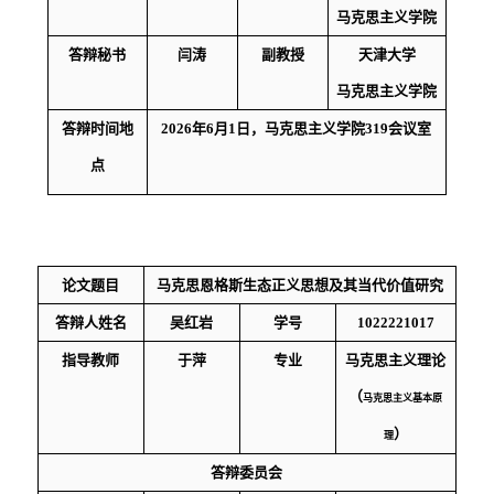
马克思主义学院
答辩
秘书
闫涛
副教授
天津大学
马克思主义学院
答辩时间
地
2026
年
6
月
1
日，马克思主义学院
319
会议室
点
论文题目
马克思恩格斯生态正义思想及其当代价值研究
答辩人姓名
吴红岩
学号
1022221017
指导教师
于萍
专业
马克思主义理论
（
马克思主义基本原
）
理
答辩委员会