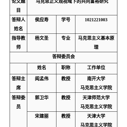
论文题
马克思正义观视域下的共同富裕研究
目
答辩人
侯应寿
学号
102122
1003
姓名
指导教
杨文圣
专业
马克思
主义基本原
师
理
答辩委员会
姓名
职称
工作单位
答辩主
阎孟伟
教授
南开大学
席
马克思主义学院
答辩委
郭卫华
教授
天津
师范
大学
员
马克思主义学院
宋建丽
教授
天津大学
马克思主义学院